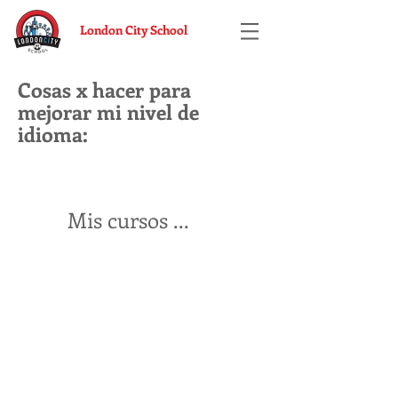
London City School
Cosas x hacer para
mejorar mi nivel de
idioma:
Mis cursos ...
CONTACTO
📞 Santurtzi:
946 000 885
📞 Kabiezes: 946 081 882
📱 WhatsApp: 675 830 221
✉️ londoncityschool@gmail.com
UBICACIONES Y HORARIOS
📍 Santurtzi: Genaro Oráa 47 Bajo
Lunes a Viernes: 9:00 - 13:00 y 15:30 - 21:00
📍 Kabiezes: Antonio Alzaga 33 Bajo