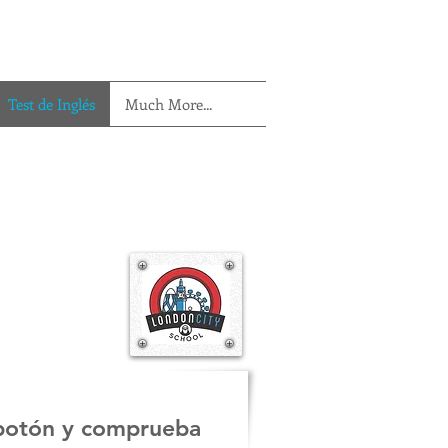
Test de Inglés
Much More...
 botón y comprueba