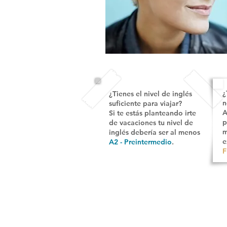
¿
¿Tienes el nivel de inglés
n
suficiente
para viajar
?
A
Si te estás planteando irte
p
de vacaciones tu nivel de
m
inglés debería ser al menos
e
A2 - Preintermedio
.
F
CONTACTO
📞 Santurtzi: 946 000 885
📞 Kabiezes: 946 081 882
📱 WhatsApp: 675 830 221