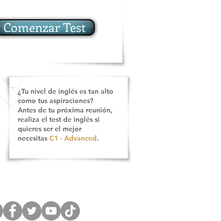
s!
Comenzar Test
¿Tu nivel de inglés es tan alto
como
tus aspiraciones
?
Antes de tu próxima reunión,
realiza el test de inglés si
quieres ser el mejor
necesitas
C1 - Advanced
.
UENOS