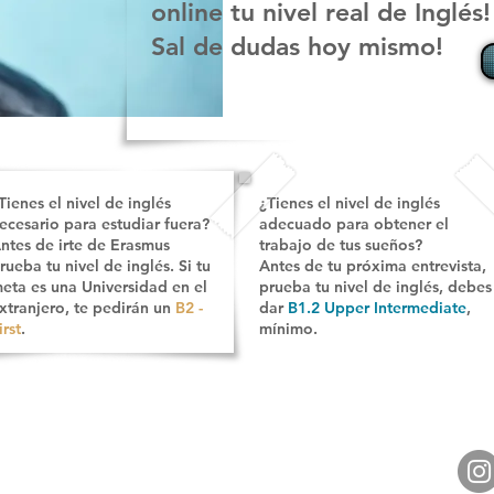
online tu nivel real de Inglé
Sal de dudas hoy mismo!
Tienes el nivel de inglés
¿Tienes el nivel de inglés
ecesario
para estudiar fuera
?
adecuado
para obtener el
ntes de irte de Erasmus
trabajo de tus sueños
?
rueba tu nivel de inglés. Si tu
Antes de tu próxima entrevista,
eta es una Universidad en el
prueba tu nivel de inglés, debes
xtranjero, te pedirán un
B2 -
dar
B1.2 Upper Intermediate
,
irst
.
mínimo.
UBICACIONES Y HORARIOS
SÍG
📍 Santurtzi: Genaro Oráa 47 Bajo
Lunes a Viernes: 9:00 - 13:00 y 15:30 - 21:00
📍 Kabiezes: Antonio Alzaga 33 Bajo