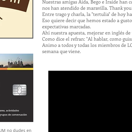
Nuestras amigas Aida, Bego e Iraide han 
nos han atendido de maravilla. Thank you
Entre trago y charla, la "tertulia" de hoy h
Eso quiere decir que hemos estado a gusto
expectativas marcadas.
Ahí nuestra apuesta, mejorar en inglés de
Como dice el refran: "Al hablar, como guisa
Animo a todos y todas los miembros de L
semana que viene.
IUM no dudes en