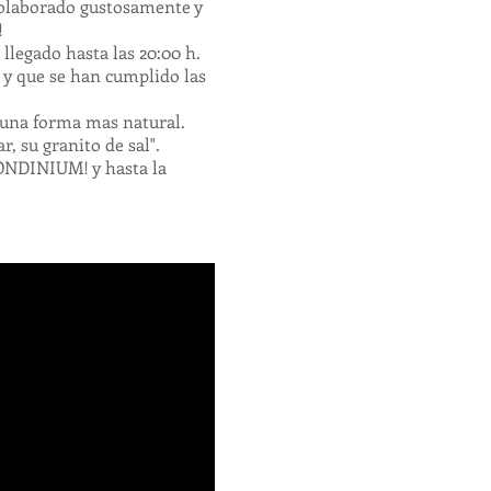
colaborado gustosamente y
!
a llegado hasta las 20:00 h.
 y que se han cumplido las
 una forma mas natural.
r, su granito de sal".
ONDINIUM! y hasta la