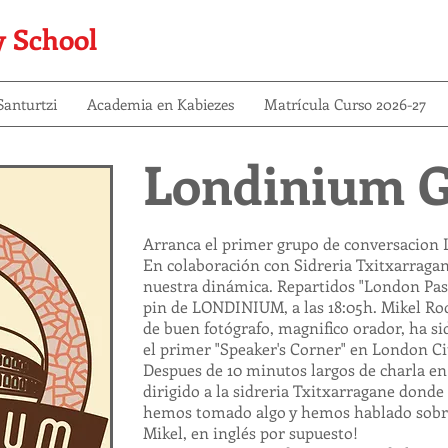
y School
anturtzi
Academia en Kabiezes
Matrícula Curso 2026-27
Londinium 
Arranca el primer grupo de conversacio
En colaboración con Sidreria Txitxarrag
nuestra dinámica. Repartidos "London Pass"
pin de LONDINIUM, a las 18:05h. Mikel Rod
de buen fotógrafo, magnifico orador, ha si
el primer "Speaker's Corner" en London Ci
Despues de 10 minutos largos de charla e
dirigido a la sidreria Txitxarragane dond
hemos tomado algo y hemos hablado sobre
Mikel, en inglés por supuesto!