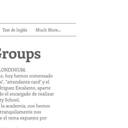
Test de Inglés
Much More...
Groups
n LONDINIUM.
ane, hoy hemos comenzado
, "attendance card" y el
riguez Escalante, aparte
do el encargado de realizar
ty School.
n la academia, nos hemos
e tranquilamente nos
 el tema expuesto por