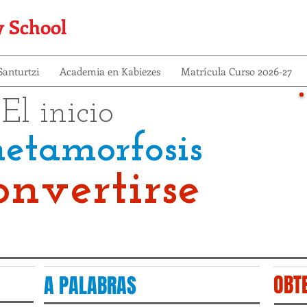
y School
anturtzi
Academia en Kabiezes
Matrícula Curso 2026-27
El inicio
etamorfosis
onvertirse
OBT
A PALABRAS