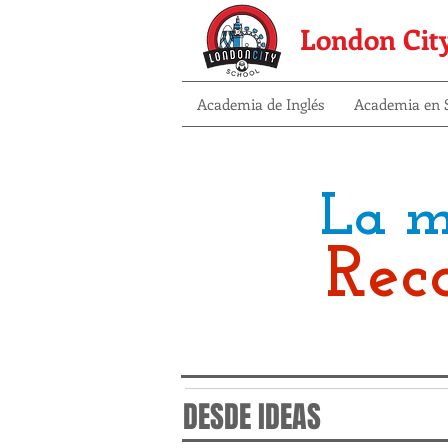
London Cit
Academia de Inglés
Academia en S
La m
Rec
DESDE IDEAS