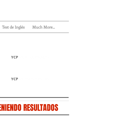
Test de Inglés
Much More...
Enero 2014
The challenge
YCP
APUNTODENACER
Abril 2014
YES, WE CAN
YCP
ABRESUSPUERTAS
ENIENDO RESULTADOS