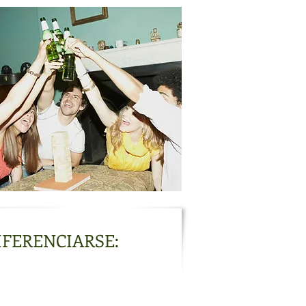
IFERENCIARSE:
iante un trato directo. A través
una atención amable al cliente
encial que nos visita.