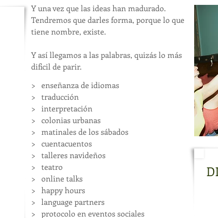
Y una vez que las ideas han madurado.
Tendremos que darles forma, porque lo que
tiene nombre, existe.
Y así llegamos a las palabras, quizás lo más
dificil de parir.
> enseñanza de idiomas
​> traducción
​> interpretación
​> colo
nias urbanas
​> matinales de los sábados
> cuentacuentos
> talleres navideños
> teatro
D
​> online talks
​> happy hours
Med
​> language partners
de 
> protocolo en eventos sociales
pot