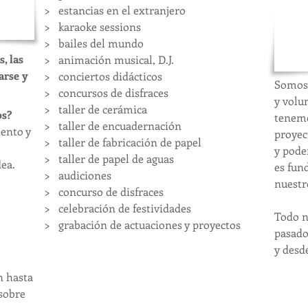
2)
> estancias en el extranjero
Int
> karaoke sessions
y p
> bailes del mundo
Bus
, las
> animación musical, D.J.
sol
arse y
> conciertos didácticos
Somos 
> concursos de disfraces
y
volu
> taller de cerámica
os?
tenemo
> taller de encuadernación
iento y
proyec
> taller de fabricación de papel
y pode
> taller de papel de aguas
dea.
es fun
> audiciones
nuestr
> concurso de disfraces
> celebración de festividades
​Todo 
> grabación de actuaciones y proyectos
pasado
y desd
n hasta
sobre