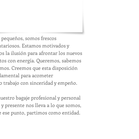
eresándonos por sus necesidades
or hacerlas también nuestras.
cando puntos de encuentro y
uciones satisfactorias.
pequeños, somos frescos
ntariosos.
Estamos motivados y
s la ilusión para afrontar los nuevos
tos con energía. Queremos, sabemos
mos. Creemos que esta disposición
damental para acometer
o trabajo con sinceridad y empeño.
nuestro bagaje profesional y personal
 y presente nos lleva a
lo que somos,
e ese punto, partimos como entidad.