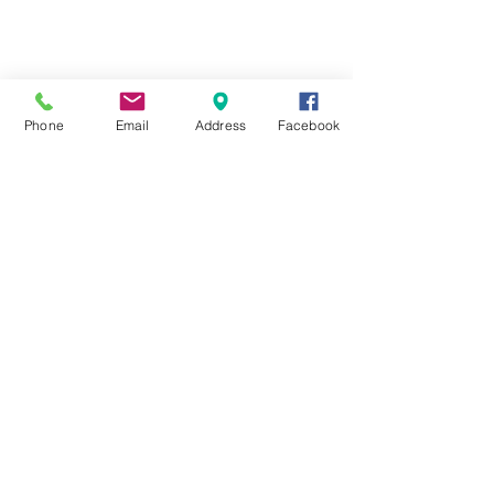
UBICACIONES Y HORARIOS
📍 Santurtzi: Genaro Oráa 47 Bajo
Lunes a Viernes: 9:00 - 13:00 y 15:30 - 21:00
📍 Kabiezes: Antonio Alzaga 33 Bajo
Lunes a Viernes: 9:00 - 13:00 y 15:30 - 21:00
Phone
Email
Address
Facebook
SÍGUENOS
Aviso legal y política de
privacidad
Política de cookies