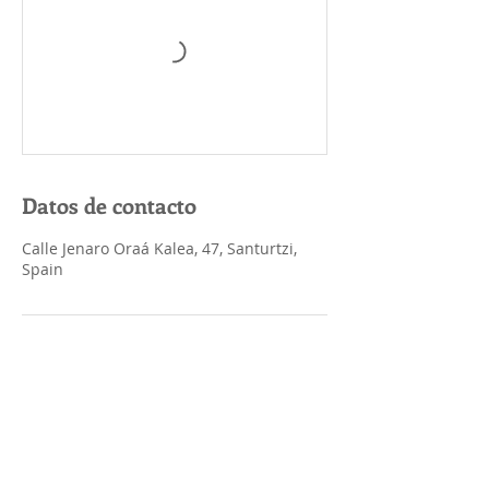
Datos de contacto
Calle Jenaro Oraá Kalea, 47, Santurtzi,
Spain
CONTACTO
📞 Santurtzi:
946 000 885
📞 Kabiezes: 946 081 882
📱 WhatsApp: 675 830 221
✉️ londoncityschool@gmail.com