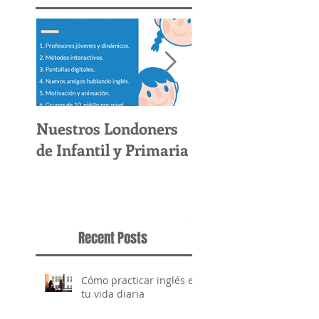
Nuestros Londoners
Por Que NO Hace
de Infantil y Primaria
Intensivo De Ingl
Este Verano
Recent Posts
Cómo practicar inglés en
tu vida diaria