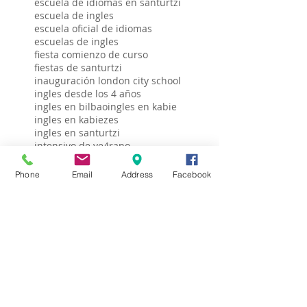
escuela de idiomas en santurtzi
escuela de ingles
escuela oficial de idiomas
escuelas de ingles
fiesta comienzo de curso
fiestas de santurtzi
inauguración london city school
ingles desde los 4 años
ingles en bilbao
ingles en kabie
ingles en kabiezes
ingles en santurtzi
intensivo de ve4rano
intensivos ingles santurtzi
intensivos julio en santurtzi
Phone
Email
Address
Facebook
london city niños
london city school en obras
mentxu
photo
talleres london city school
text
video dangiliske
Follow Us