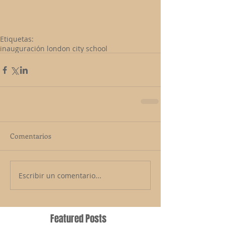
Etiquetas:
inauguración london city school
Comentarios
Escribir un comentario...
Featured Posts