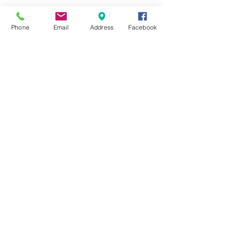
ejemplos clave
Phone
Email
Address
Facebook
¿Cómo prepararse para un
examen de inglés con éxito?
10 formas divertidas de
practicar inglés en casa
Reading and UoE Part 4 -
Rephrasing