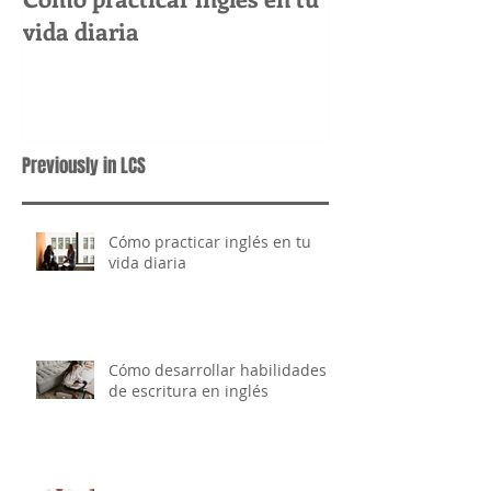
Cómo practicar inglés en tu
Cómo desarrol
vida diaria
habilidades de
inglés
Previously in LCS
Cómo practicar inglés en tu
vida diaria
Cómo desarrollar habilidades
de escritura en inglés