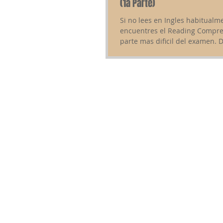
(1a Parte)
Si no lees en Ingles habitualm
encuentres el Reading Compre
parte mas dificil del examen. 
muchos alumnos...