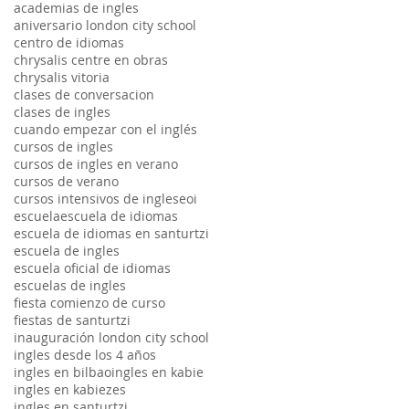
academias de ingles
aniversario london city school
centro de idiomas
chrysalis centre en obras
chrysalis vitoria
clases de conversacion
clases de ingles
cuando empezar con el inglés
cursos de ingles
cursos de ingles en verano
cursos de verano
cursos intensivos de ingles
eoi
escuela
escuela de idiomas
escuela de idiomas en santurtzi
escuela de ingles
escuela oficial de idiomas
escuelas de ingles
fiesta comienzo de curso
fiestas de santurtzi
inauguración london city school
ingles desde los 4 años
ingles en bilbao
ingles en kabie
ingles en kabiezes
ingles en santurtzi