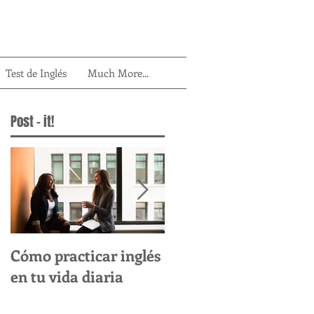
Test de Inglés
Much More...
Post - it!
Cómo practicar inglés
Cómo desarrollar
en tu vida diaria
habilidades de
escritura en inglés