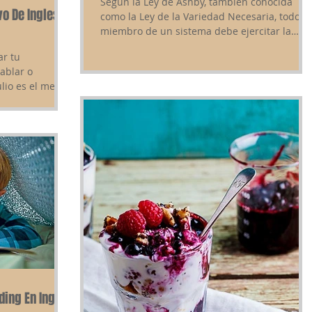
Segun la Ley de Ashby, tambien conocida
vo De Ingles
como la Ley de la Variedad Necesaria, todo
miembro de un sistema debe ejercitar la
flexibidad...
ar tu
hablar o
lio es el mes
ding En Ingles