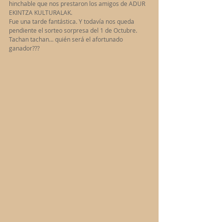
hinchable que nos prestaron los amigos de ADUR 
EKINTZA KULTURALAK. 
Fue una tarde fantástica. Y todavía nos queda 
pendiente el sorteo sorpresa del 1 de Octubre. 
Tachan tachan... quién será el afortunado 
ganador??? 