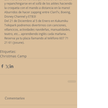
y repanchingarse en el sofá de los aitites haciendo 
la croqueta con el mando a distancia en la mano! 
Aburridos de hacer zapping entre ClanTv, Boeing, 
Disney Channel y ETB3!  
Del 21 de Diciembre al 5 de Enero en Kukumiku 
Txikipark podremos divertirnos con canciones, 
villancicos, actividades navideñas, manualidades, 
teatro, etc... aprendiendo inglés cada mañana. 
Reserva ya tu plaza llamando al teléfono 607 71 
21 61 (Josune). 
Etiquetas:
Christmas Camp
Comentarios