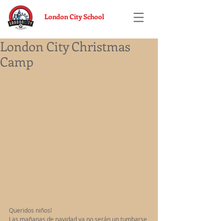
London City School
London City Christmas
Camp
Queridos niños! 
Las mañanas de navidad ya no serán un tumbarse 