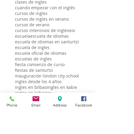
clases de ingles
cuando empezar con el inglés
cursos de ingles
cursos de ingles en verano
cursos de verano
cursos intensivos de ingles
eoi
escuela
escuela de idiomas
escuela de idiomas en santurtzi
escuela de ingles
escuela oficial de idiomas
escuelas de ingles
fiesta comienzo de curso
fiestas de santurtzi
inauguración london city school
ingles desde los 4 años
ingles en bilbao
ingles en kabie
ingles en kabiezes
ingles en santurtzi
intensivo de ve4rano
Phone
Email
Address
Facebook
intensivos ingles santurtzi
intensivos julio en santurtzi
london city niños
london city school en obras
mentxu
photo