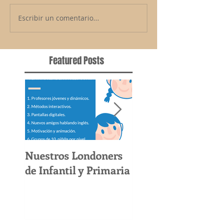
Escribir un comentario...
Featured Posts
Nuestros Londoners
Por Que NO Hace
de Infantil y Primaria
Intensivo De Ingl
Este Verano