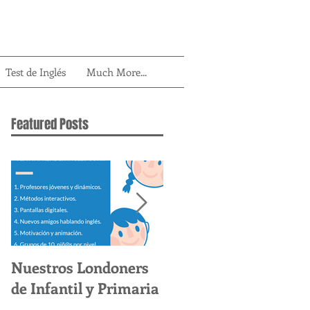
Test de Inglés
Much More...
Featured Posts
Nuestros Londoners
Por Que NO Hacer U
de Infantil y Primaria
Intensivo De Ingles
Este Verano