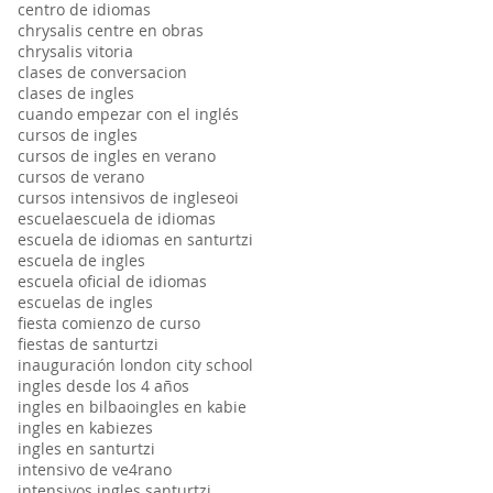
centro de idiomas
chrysalis centre en obras
chrysalis vitoria
clases de conversacion
clases de ingles
cuando empezar con el inglés
cursos de ingles
cursos de ingles en verano
cursos de verano
cursos intensivos de ingles
eoi
escuela
escuela de idiomas
escuela de idiomas en santurtzi
escuela de ingles
escuela oficial de idiomas
escuelas de ingles
fiesta comienzo de curso
fiestas de santurtzi
inauguración london city school
ingles desde los 4 años
ingles en bilbao
ingles en kabie
ingles en kabiezes
ingles en santurtzi
intensivo de ve4rano
intensivos ingles santurtzi