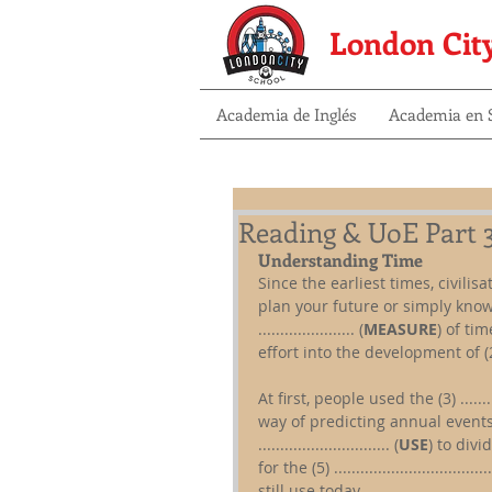
London Cit
Academia de Inglés
Academia en S
Reading & UoE Part 
Understanding Time
Since the earliest times, civili
plan your future or simply know 
...................... (
MEASURE
) of ti
effort into the development of (2) .....
At first, people used the (3) ...........
way of predicting annual events.
.............................. (
USE
) to div
for the (5) ....................................
still use today.