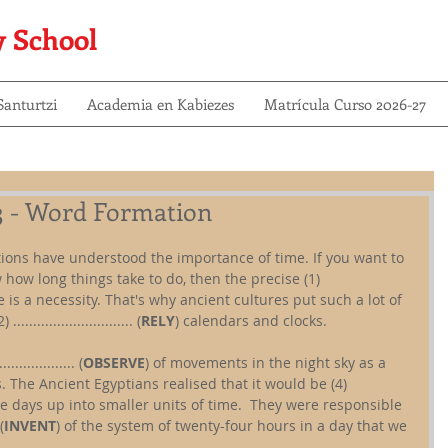
y School
anturtzi
Academia en Kabiezes
Matrícula Curso 2026-27
3 - Word Formation
sations have understood the importance of time. If you want to 
how long things take to do, then the precise (1) 
me is a necessity. That's why ancient cultures put such a lot of 
......................... (
RELY
) calendars and clocks.
............... (
OBSERVE
) of movements in the night sky as a 
 The Ancient Egyptians realised that it would be (4) 
ide days up into smaller units of time.  They were responsible 
(
INVENT
) of the system of twenty-four hours in a day that we 