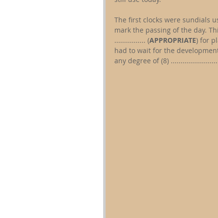
The first clocks were sundials using t
mark the passing of the day. This 
................ (
APPROPRIATE
) for 
had to wait for the development
any degree of (8) ...........................