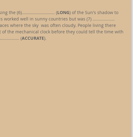
he (6)........................... (
LONG
) of the Sun's shadow to 
worked well in sunny countries but was (7) .................. 
places where the sky  was often cloudy. People living there 
 of the mechanical clock before they could tell the time with 
............. (
ACCURATE
).